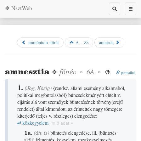
❖ NsztWeb
Toggle
Toggl
search
naviga
ammónium-nitrát
A – Zs
amnézia
amnesztia
❖
főnév
◦
◦
6A

permalink
1.
(
Jog
,
Közig
)
〈rendsz. állami esemény alkalmából,
politikai megfontolásból〉
bűncselekményért elítélt v.
eljárás alá vont személyek büntetésének törvény
(
erejű
rendelet
)
által kimondott, az érintettek nagy tömegére
kiterjedő
(
teljes v. részleges
)
elengedése;
közkegyelem
8 adat
1a.
(
átv is
)
büntetés elengedése, ill.
(
büntetés
alóli
)
felmentés, kegyelem, megkegyelmezés