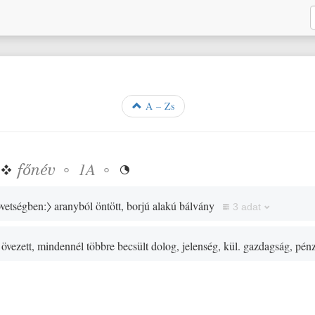
A – Zs
❖
főnév
◦
◦
1A

vetségben:〉
aranyból öntött, borjú alakú bálvány
3 adat
 övezett, mindennél többre becsült dolog, jelenség, kül. gazdagság, pén