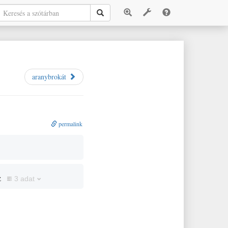
aranybrokát
permalink
z
3 adat