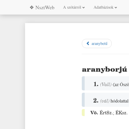
❖ NsztWeb
A szótárról
Adatbázisok
aranybetű
aranyborjú
1.
(
Vall
)
〈az Ószö
2.
(
vál
)
hódolattal
Vö.
ÉrtSz.
;
ÉKsz.