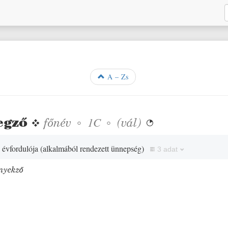
A – Zs
egző
❖
főnév
◦
◦
(
vál
)
1C

. évfordulója
(
alkalmából rendezett ünnepség
)
3 adat
nyekző