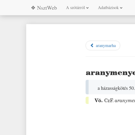
❖ NsztWeb
A szótárról
Adatbázisok
aranymarha
aranymeny
a házasságkötés 50
Vö.
CzF.
aranyme