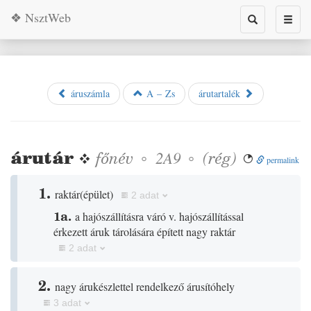
❖ NsztWeb
Toggle
Toggl
search
naviga
áruszámla
A – Zs
árutartalék
árutár
❖
főnév
◦
◦
(
rég
)
2A9

permalink
1.
raktár
(
épület
)
2 adat
1a.
a hajószállításra váró v. hajószállítással
érkezett áruk tárolására épített nagy raktár
2 adat
2.
nagy árukészlettel rendelkező árusítóhely
3 adat