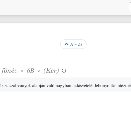
A – Zs
❖
főnév
◦
◦
(
Ker
)
6B

k v. szabványok alapján való nagybani adásvételét lebonyolító intézm