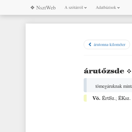
❖ NsztWeb
A szótárról
Adatbázisok
árutonna-kilométer
árutőzsde
tömegáruknak mintá
Vö.
ÉrtSz.
;
ÉKsz.