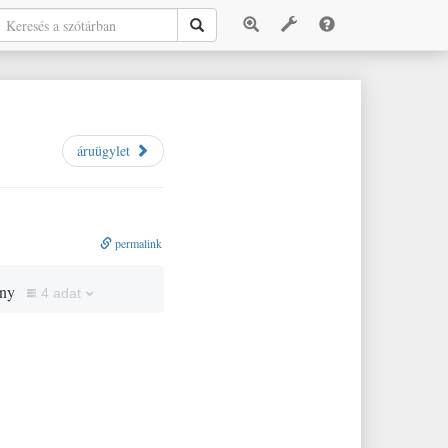
áruügylet
permalink
ény
4 adat