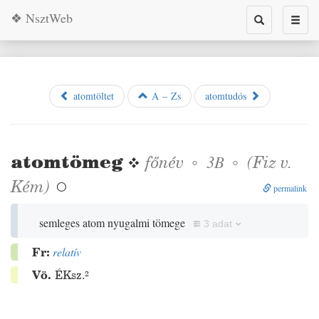
❖ NsztWeb
Toggle
Toggl
search
naviga
atomtöltet
A – Zs
atomtudós
atomtömeg
❖
főnév
◦
◦
(
Fiz
v.
3B
Kém
)

permalink
semleges atom nyugalmi tömege
3 adat
Fr:
relatív
Vö.
ÉKsz.²