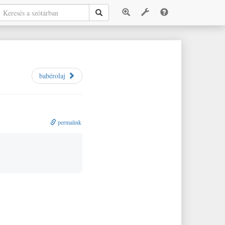
babérolaj
permalink