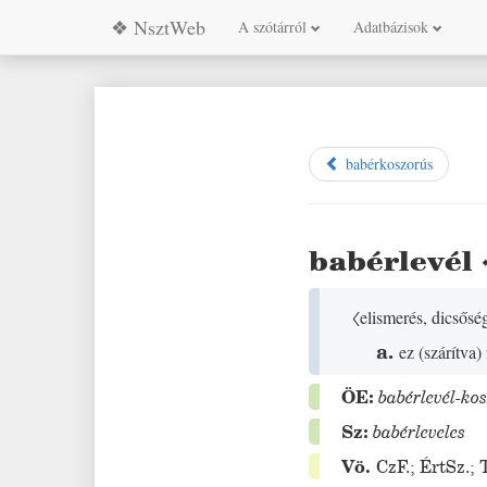
❖ NsztWeb
A szótárról
Adatbázisok
babérkoszorús
babérlevél
〈elismerés, dicsőség
a.
ez
(
szárítva
)
ÖE:
babérlevél-ko
Sz:
babérleveles
Vö.
CzF.
;
ÉrtSz.
;