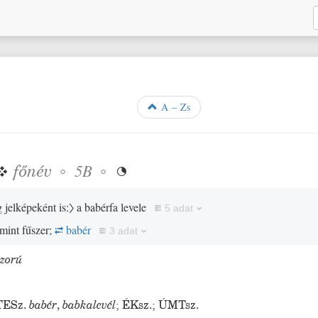
A – Zs
❖
főnév
◦
◦
5B

 jelképeként is:〉
a babérfa levele
5 adat
mint fűszer;
babér
3 adat
szorú
TESz.
babér
,
babkalevél
;
ÉKsz.
;
ÚMTsz.