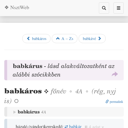
❖ NsztWeb
Toggle
Toggl
search
naviga
babkáros
A – Zs
babkávé
babkárus
-
lásd alakváltozatként az
alábbi szócikkben
babkáros
❖
főnév
◦
◦
(
rég
,
nyj
4A
is
)

permalink
babkárus
4A
házaló
(
vándor
)
kereskedő;
babkár
4 adat