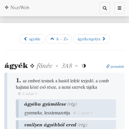
❖ NsztWeb
Toggle
Toggl
search
naviga
agydúc
A – Zs
ágyékcsigolya
ágyék
❖
főnév
◦
◦
3A8

permalink
1.
az emberi testnek a hastól lefelé terjedő, a comb
hajlatai közé eső része, a nemi szervek tájéka
3 adat
ágyéka gyümölcse
(
rég
)
gyermeke, leszármazottja
1 adat
vmilyen ágyékból ered
(
rég
)