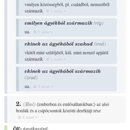
vmilyen közösségből, pl. családból, nemzetből
származik
1 adat
vmilyen ágyékból származik
(
rég
)
ua.
2 adat
vkinek az ágyékából szakad
(
irod
)
vkitől mint szülőjétől, kül. mint nemző apjától
származik
1 adat
vkinek az ágyékából származik
(
/
irod
)
ua.
3 adat
2.
(
/
Biol
)
〈emberben és emlősállatokban:〉
az alsó
bordák és a csípőcsontok közötti deréktáji rész
4 adat
ÖE:
ágyékgyűrű