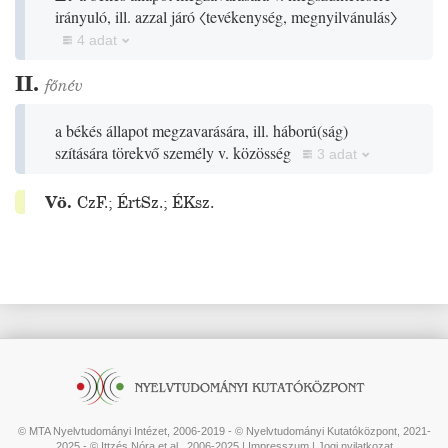
irányuló, ill. azzal járó
〈tevékenység, megnyilvánulás〉
4 adat
II.
főnév
a békés állapot megzavarására, ill. háború
(
ság
)
szítására törekvő személy v. közösség
3 adat
Vö.
CzF.
;
ÉrtSz.
;
ÉKsz.
© MTA Nyelvtudományi Intézet, 2006-2019 - © Nyelvtudományi Kutatóközpont, 2021-
2025 - © Ittzés Nóra et al., 2006-2025 |
Impresszum
|
Jogi nyilatkozat