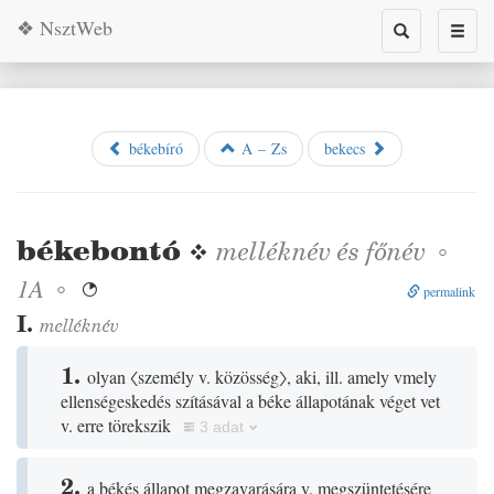
❖ NsztWeb
Toggle
Toggl
search
naviga
békebíró
A – Zs
bekecs
békebontó
❖
melléknév
és
főnév
◦
◦
1A

permalink
I.
melléknév
1.
olyan
〈személy v. közösség〉
, aki, ill. amely vmely
ellenségeskedés szításával a béke állapotának véget vet
v. erre törekszik
3 adat
2.
a békés állapot megzavarására v. megszüntetésére