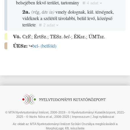
belsejében fekvő terület, tartomány
4 adat
2a.
(
rég
,
átv is
)
vmely dolognak, kül. térségnek,
vidéknek a szélétől távolabbi, belül levő, középső
területe
2 adat
Vö.
CzF.
;
ÉrtSz.
;
TESz.
bel-
;
ÉKsz.
;
ÚMTsz.
ÚESz:
↪
bel-
(
belföld
)
© MTA Nyelvtudományi Intézet, 2006-2019 - © Nyelvtudományi Kutatóközpont, 2021-
2025 - © Ittzés Nóra et al., 2006-2025 |
Impresszum
|
Jogi nyilatkozat
Az oldalt az MTA Nyelvtudományi Intézet Szótári Osztálya megbízásából a
MorphoLogic Kft. készítette