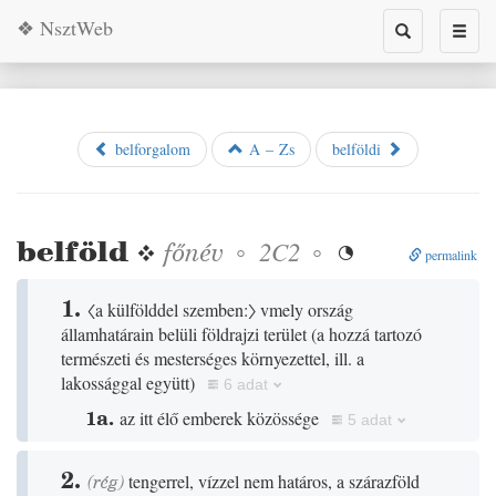
❖ NsztWeb
Toggle
Toggl
search
naviga
belforgalom
A – Zs
belföldi
belföld
❖
főnév
◦
◦
2C2

permalink
1.
〈a külfölddel szemben:〉
vmely ország
államhatárain belüli földrajzi terület
(
a hozzá tartozó
természeti és mesterséges környezettel, ill. a
lakossággal együtt
)
6 adat
1a.
az itt élő emberek közössége
5 adat
2.
(
rég
)
tengerrel, vízzel nem határos, a szárazföld