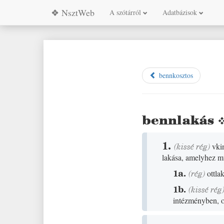
❖ NsztWeb
A szótárról
Adatbázisok
bennkosztos
bennlakás
1.
(
kissé
rég
)
vki
lakása, amelyhez mu
1a.
(
rég
)
ottla
1b.
(
kissé
rég
intézményben, 