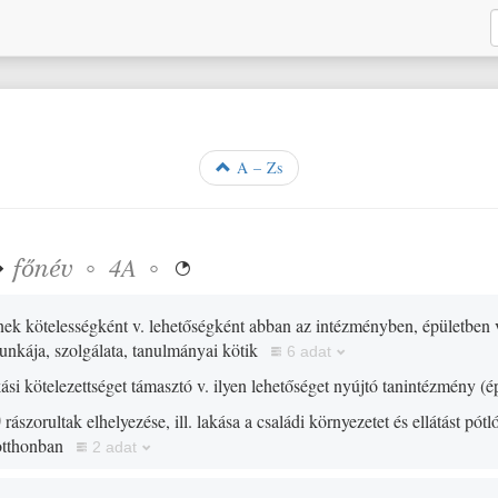
A – Zs
❖
főnév
◦
◦
4A

nek kötelességként v. lehetőségként abban az intézményben, épületben
nkája, szolgálata, tanulmányai kötik
6 adat
kási kötelezettséget támasztó v. ilyen lehetőséget nyújtó tanintézmény
(
é
)
rászorultak elhelyezése, ill. lakása a családi környezetet és ellátást pót
otthonban
2 adat