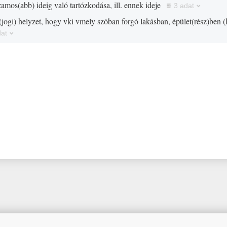
zamos
(
abb
)
ideig való tartózkodása, ill. ennek ideje
3 adat
(
jogi
)
helyzet, hogy vki vmely szóban forgó lakásban, épület
(
rész
)
ben
(
dat