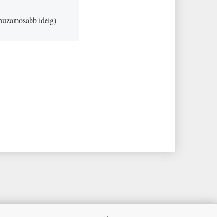
huzamosabb ideig
)