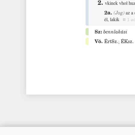
2.
vkinek vhol hu
2a.
(
Jog
)
az a
él, lakik
1 a
Sz:
bennlakási
Vö.
ÉrtSz.
;
ÉKsz.