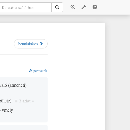
bennlakásos
permalink
 való
(
átmeneti
)
pülete
)
3 adat
ló vmely