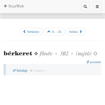
❖ NsztWeb
Toggle
Toggl
search
naviga
berkenye
A – Zs
berkes
bérkeret
❖
főnév
◦
◦
(
sajtó
)
3B2

permalink
béralap
2 adat