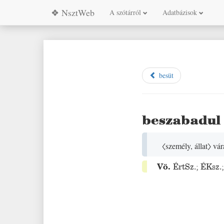
❖ NsztWeb
A szótárról
Adatbázisok
besüt
beszabadul
〈személy, állat〉
vára
Vö.
ÉrtSz.
;
ÉKsz.