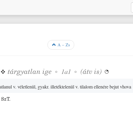
A – Zs
❖
tárgyatlan
ige
◦
◦
(
átv is
)
1a1

tlanul v. véletlenül, gyakr. illetéktelenül v. tilalom ellenére bejut vhova
;
SzT.