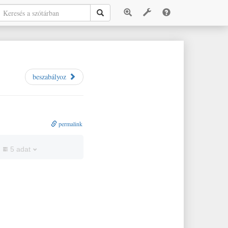
beszabályoz
permalink
5 adat