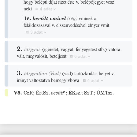
hogy belépti díjat fizet érte v. belépőjegyet vesz
neki
4 adat
1c.
bevált vmivel
(
rég
)
vminek a
feláldozásával v. elszenvedésével elnyer vmit
3 adat
2.
tárgyas
〈ígéretet, vágyat, fenyegetést stb.〉
valóra
vált, megvalósít, beteljesít
6 adat
3.
tárgyatlan
(
Vad
)
〈vad〉
tartózkodási helyet v.
irányt változtatva bemegy vhova
4 adat
Vö.
CzF.
;
ÉrtSz.
bevált
¹
;
ÉKsz.
;
SzT.
;
ÚMTsz.