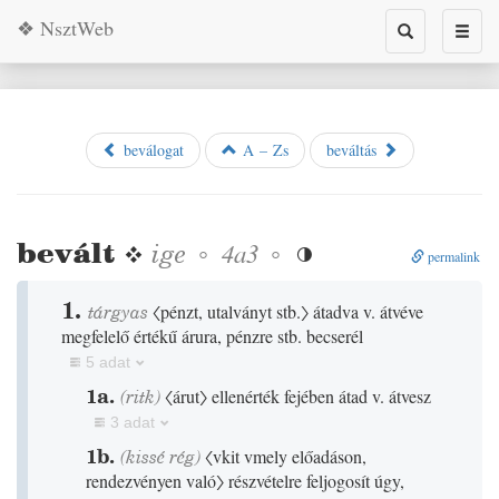
❖ NsztWeb
Toggle
Toggl
search
naviga
beválogat
A – Zs
beváltás
bevált
❖
ige
◦
◦
4a3

permalink
1.
tárgyas
〈pénzt, utalványt stb.〉
átadva v. átvéve
megfelelő értékű árura, pénzre stb. becserél
5 adat
1a.
(
ritk
)
〈árut〉
ellenérték fejében átad v. átvesz
3 adat
1b.
(
kissé
rég
)
〈vkit vmely előadáson,
rendezvényen való〉
részvételre feljogosít úgy,