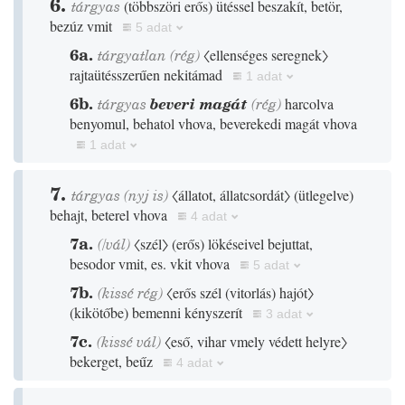
6.
tárgyas
(
többszöri erős
)
ütéssel beszakít, betör,
bezúz vmit
5 adat
6a.
tárgyatlan
(
rég
)
〈ellenséges seregnek〉
rajtaütésszerűen nekitámad
1 adat
6b.
tárgyas
beveri magát
(
rég
)
harcolva
benyomul, behatol vhova, beverekedi magát vhova
1 adat
7.
tárgyas
(
nyj
is
)
〈állatot, állatcsordát〉
(
ütlegelve
)
behajt, beterel vhova
4 adat
7a.
(
/
vál
)
〈szél〉
(
erős
)
lökéseivel bejuttat,
besodor vmit, es. vkit vhova
5 adat
7b.
(
kissé
rég
)
〈erős szél
(
vitorlás
)
hajót〉
(
kikötőbe
)
bemenni kényszerít
3 adat
7c.
(
kissé
vál
)
〈eső, vihar vmely védett helyre〉
bekerget, beűz
4 adat