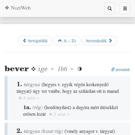
❖ NsztWeb
Toggle
Toggl
search
naviga
bevégződik
A – Zs
beverekedik
bever
❖
ige
◦
◦
1b6

permalink
1.
tárgyas
〈hegyes v. egyik végén keskenyedő
tárgyat〉
úgy ver vmibe, hogy az szilárdan ott is marad
4 adat
1a.
(
rég
)
〈hordónyílást〉
a dugóra mért ütésekkel
erősen lezár
3 adat
2.
tárgyas
(
kissé
rég
)
〈vmely anyagot v. tárgyat〉