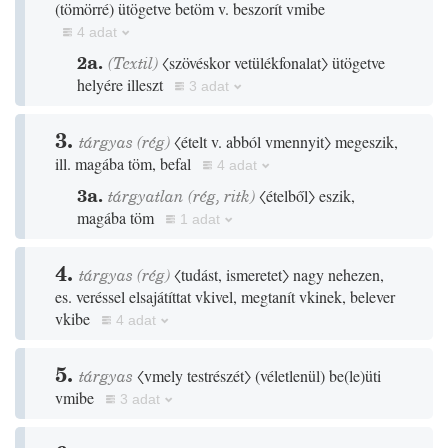
(
tömörré
)
ütögetve betöm v. beszorít vmibe
4 adat
2a.
(
Textil
)
〈szövéskor vetülékfonalat〉
ütögetve
helyére illeszt
3 adat
3.
tárgyas
(
rég
)
〈ételt v. abból vmennyit〉
megeszik,
ill. magába töm, befal
4 adat
3a.
tárgyatlan
(
rég
,
ritk
)
〈ételből〉
eszik,
magába töm
1 adat
4.
tárgyas
(
rég
)
〈tudást, ismeretet〉
nagy nehezen,
es. veréssel elsajátíttat vkivel, megtanít vkinek, belever
vkibe
4 adat
5.
tárgyas
〈vmely testrészét〉
(
véletlenül
)
be
(
le
)
üti
vmibe
3 adat