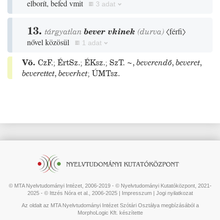
elborít, befed vmit
3 adat
13.
tárgyatlan
bever vkinek
(
durva
)
〈férfi〉
nővel közösül
1 adat
Vö.
CzF.
;
ÉrtSz.
;
ÉKsz.
;
SzT.
~
,
beverendő
,
beveret
,
beverettet
,
beverhet
;
ÚMTsz.
© MTA Nyelvtudományi Intézet, 2006-2019 - © Nyelvtudományi Kutatóközpont, 2021-
2025 - © Ittzés Nóra et al., 2006-2025 |
Impresszum
|
Jogi nyilatkozat
Az oldalt az MTA Nyelvtudományi Intézet Szótári Osztálya megbízásából a
MorphoLogic Kft. készítette