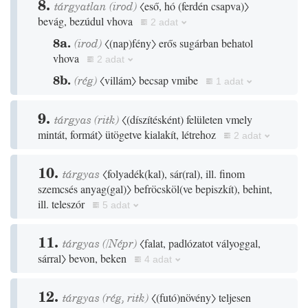
8.
tárgyatlan
(
irod
)
〈eső, hó
(
ferdén csapva
)
〉
bevág, bezúdul vhova
2 adat
8a.
(
irod
)
〈
(
nap
)
fény〉
erős sugárban behatol
vhova
2 adat
8b.
(
rég
)
〈villám〉
becsap vmibe
1 adat
9.
tárgyas
(
ritk
)
〈
(
díszítésként
)
felületen vmely
mintát, formát〉
ütögetve kialakít, létrehoz
2 adat
10.
tárgyas
〈folyadék
(
kal
)
, sár
(
ral
)
, ill. finom
szemcsés anyag
(
gal
)
〉
befröcsköl
(
ve bepiszkít
)
, behint,
ill. teleszór
5 adat
11.
tárgyas
(
/
Népr
)
〈falat, padlózatot vályoggal,
sárral〉
bevon, beken
4 adat
12.
tárgyas
(
rég
,
ritk
)
〈
(
futó
)
növény〉
teljesen