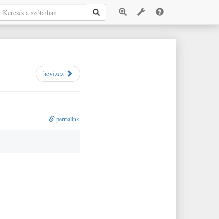
bevizez
permalink