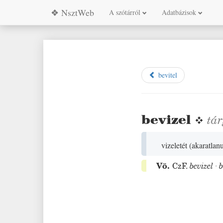
❖ NsztWeb
A szótárról
Adatbázisok
bevitel
bevizel
❖
tá
vizeletét
(
akaratlanu
Vö.
CzF.
bevizel
·
b