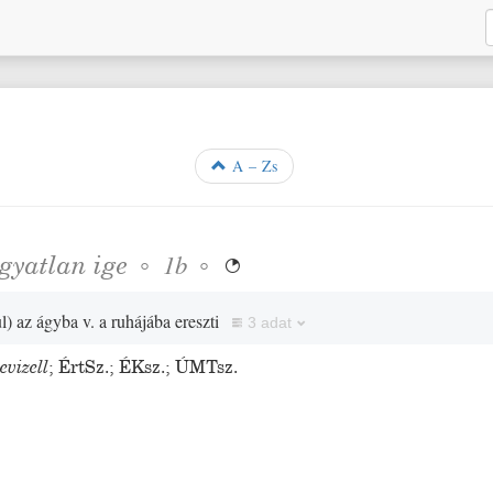
A – Zs
rgyatlan
ige
◦
◦
1b

l
)
az ágyba v. a ruhájába ereszti
3 adat
evizell
;
ÉrtSz.
;
ÉKsz.
;
ÚMTsz.