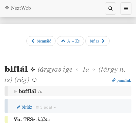
❖ NsztWeb
Toggle
Toggl
search
naviga
biennálé
A – Zs
bifláz
biflál
❖
tárgyas
ige
◦
◦
(tárgy n.
1a
is)
(
rég
)

permalink
büfflál
1a
bifláz
3 adat
Vö.
TESz.
bifláz