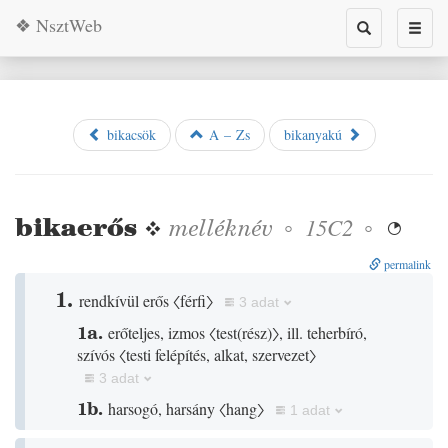
❖ NsztWeb
Toggle
Toggl
search
naviga
bikacsök
A – Zs
bikanyakú
bikaerős
❖
melléknév
◦
◦
15C2

permalink
1.
rendkívül erős
〈férfi〉
3 adat
1a.
erőteljes, izmos
〈test
(
rész
)
〉
, ill. teherbíró,
szívós
〈testi felépítés, alkat, szervezet〉
3 adat
1b.
harsogó, harsány
〈hang〉
1 adat