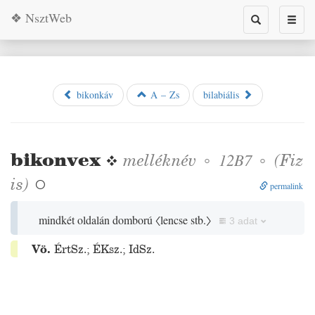
❖ NsztWeb
Toggle
Toggl
search
naviga
bikonkáv
A – Zs
bilabiális
bikonvex
❖
melléknév
◦
◦
(
Fiz
12B7
is)

permalink
mindkét oldalán domború
〈lencse stb.〉
3 adat
Vö.
ÉrtSz.
;
ÉKsz.
;
IdSz.