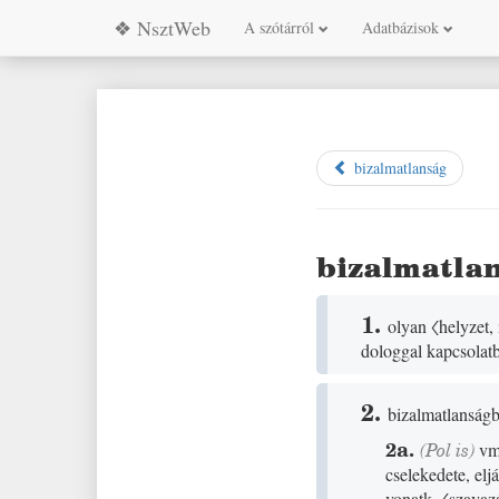
❖ NsztWeb
A szótárról
Adatbázisok
bizalmatlanság
bizalmatla
1.
olyan
〈helyzet,
dologgal kapcsolat
2.
bizalmatlanságb
2a.
(
Pol
is)
vm
cselekedete, elj
vonatk.
〈szavazá