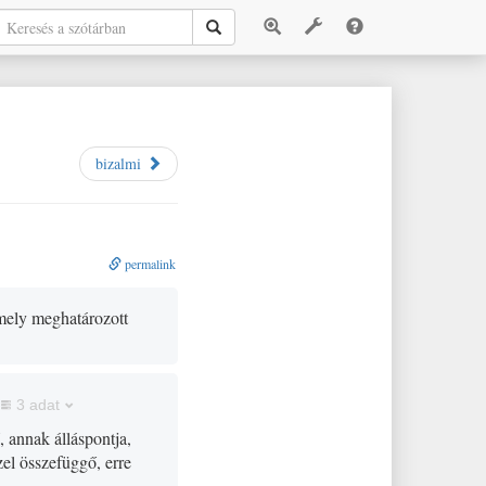
bizalmi
permalink
vmely meghatározott
3 adat
, annak álláspontja,
ezzel összefüggő, erre