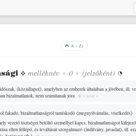
A – Zs
nsági
❖
melléknév
◦
◦
(jelzőként)
0

 időszak,
(
köz
)
állapot〉
, amelyben az emberek általában a jövőben, ill. 
ban bizalmatlanok, nem számítanak jóra
4 adat
ól fakadó, bizalmatlanságról tanúskodó
〈megnyilvánulás, viselkedés〉
ely vezető tisztséget betöltő személlyel kapcs. bizalmatlanságot kifejező
árása ellen fellépő, és leváltását szorgalmazó
〈indítvány, javaslat〉
, ill. 
s, határozat stb.〉