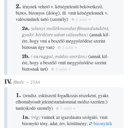
2.
ténynek vehető v. kétségtelenül bekövetkező,
biztos, bizonyos
〈dolog〉
, ill. vmit kétségtelennek v.
valószínűnek tartó
〈személy〉
4 adat
2a.
(alanyi mellékmondat főmondataként,
gyakr. kérdésre adott válaszban)
〈annak kif-
ére, hogy vmi a beszélő meggyőződése szerint
biztosan úgy van〉
3 adat
2b.
(
-ra
raggal, módsz-szerűen)
〈annak kif-
ére, hogy a beszélő vmit meggyőződése szerint
biztosnak tart〉
3 adat
IV.
főnév
◦
25A6
1.
〈rendsz. esküszerű fogadkozás részeként, gyakr.
elhomályosult jelentéstartalommal módsz-szerűen:〉
tanú
(
skodó személy
)
7 adat
1a.
(
rég
)
vminek az igazolására szolgáló, vmit
bizonyító tény, adat, érv, körülmény;
bizonyíték