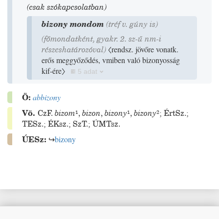
(csak szókapcsolatban)
bizony mondom
(
tréf
v.
gúny
is
)
(főmondatként, gyakr. 2. sz-ű nm-i
részeshatározóval)
〈rendsz. jövőre vonatk.
erős meggyőződés, vmiben való bizonyosság
kif-ére〉
5 adat
Ö:
abbizony
Vö.
CzF.
bizom
¹
,
bizon
,
bizony
¹
,
bizony
²
;
ÉrtSz.
;
TESz.
;
ÉKsz.
;
SzT.
;
ÚMTsz.
ÚESz:
↪
bizony