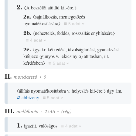
2.
〈A beszélői attitűd kif-ére.〉
2a.
〈sajnálkozás, mentegetőzés
nyomatékosítására〉
5 adat
2b.
〈neheztelés, feddés, rosszallás enyhítésére〉
4 adat
2c.
〈gyakr. kétkedést, távolságtartást, gyanakvást
kifejező
(
gúnyos v. lekicsinylő
)
állításban, ill.
kérdésben〉
5 adat
II.
mondatszó
◦
0
〈állítás nyomatékosítására v. helyeslés kif-ére:〉
úgy ám,
abbizony
5 adat
III.
melléknév
◦
25A6
◦
(
rég
)
1.
igaz
(
i
)
, valóságos
4 adat