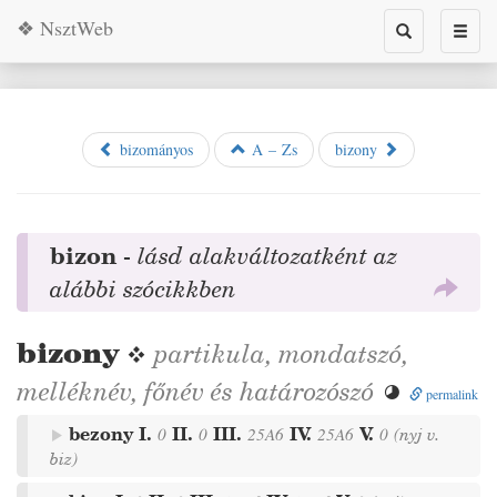
❖ NsztWeb
Toggle
Toggl
search
naviga
bizományos
A – Zs
bizony
bizon
-
lásd alakváltozatként az
alábbi szócikkben
bizony
❖
partikula
,
mondatszó
,
melléknév
,
főnév
és
határozószó

permalink
bezony
I.
II.
III.
IV.
V.
0
0
25A6
25A6
0
(
nyj
v.
biz
)