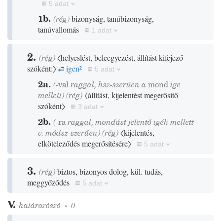
5 adat
1b.
(
rég
)
bizonyság, tanúbizonyság,
tanúvallomás
1 adat
2.
(
rég
)
〈helyeslést, beleegyezést, állítást kifejező
szóként:〉
igen
²
5 adat
2a.
(
-val
raggal, hsz-szerűen a
mond
ige
mellett)
(
rég
)
〈állítást, kijelentést megerősítő
szóként〉
3 adat
2b.
(
-ra
raggal, mondást jelentő igék mellett
v. módsz-szerűen)
(
rég
)
〈kijelentés,
elköteleződés megerősítésére〉
5 adat
3.
(
rég
)
biztos, bizonyos dolog, kül. tudás,
meggyőződés
5 adat
V.
határozószó
◦
0