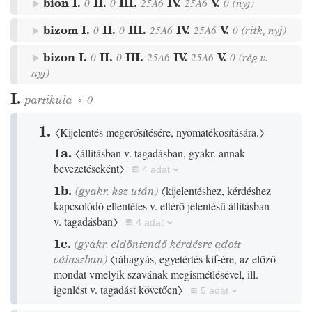
bion
I.
II.
III.
IV.
V.
0
0
25A6
25A6
0
(
nyj
)
bizom
I.
II.
III.
IV.
V.
0
0
25A6
25A6
0
(
ritk
,
nyj
)
bizon
I.
II.
III.
IV.
V.
0
0
25A6
25A6
0
(
rég
v.
nyj
)
I.
partikula
◦
0
1.
〈Kijelentés megerősítésére, nyomatékosítására.〉
1a.
〈állításban v. tagadásban, gyakr. annak
bevezetéseként〉
4 adat
1b.
(gyakr. ksz után)
〈kijelentéshez, kérdéshez
kapcsolódó ellentétes v. eltérő jelentésű állításban
v. tagadásban〉
4 adat
1c.
(gyakr. eldöntendő kérdésre adott
válaszban)
〈ráhagyás, egyetértés kif-ére, az előző
mondat vmelyik szavának megismétlésével, ill.
igenlést v. tagadást követően〉
5 adat