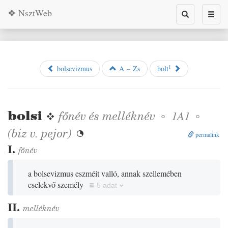
❖ NsztWeb
Toggle
Toggl
search
naviga
1
bolsevizmus
A – Zs
bolt
bolsi
❖
főnév
és
melléknév
◦
◦
1A1
(
biz
v.
pejor
)

permalink
I.
főnév
a bolsevizmus eszméit valló, annak szellemében
cselekvő személy
5 adat
II.
melléknév