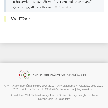
a bolsevizmus eszméit valló v. azzal rokonszenvező
〈személy〉
, ill. rá jellemző
4 adat
Vö.
ÉKsz.²
© MTA Nyelvtudományi Intézet, 2006-2019 - © Nyelvtudományi Kutatóközpont, 2021-
2025 - © Ittzés Nóra et al., 2006-2025 |
Impresszum
|
Jogi nyilatkozat
Az oldalt az MTA Nyelvtudományi Intézet Szótári Osztálya megbízásából a
MorphoLogic Kft. készítette