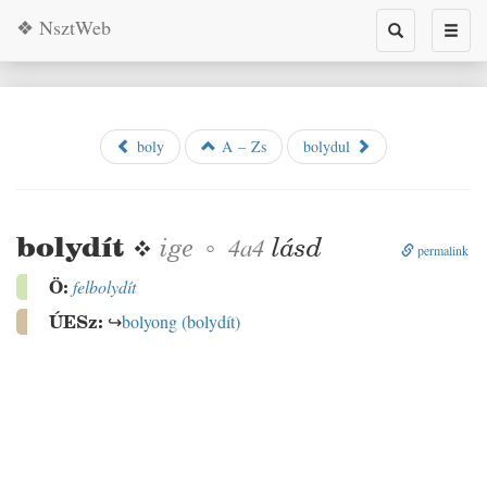
❖ NsztWeb
Toggle
Toggl
search
naviga
boly
A – Zs
bolydul
bolydít
❖
lásd
ige
◦
4a4
permalink
Ö:
felbolydít
ÚESz:
↪
bolyong
(
bolydít
)