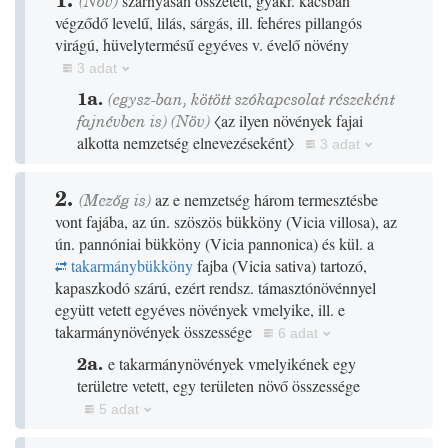
(
Növ
)
szárnyasan összetett, gyakr. kacsban
végződő levelű, lilás, sárgás, ill. fehéres pillangós
virágú, hüvelytermésű egyéves v. évelő növény
3 adat
1a.
(egysz-ban, kötött szókapcsolat részeként
fajnévben is)
(
Növ
)
〈az ilyen növények fajai
alkotta nemzetség elnevezéseként〉
3 adat
2.
(
Mezőg
is)
az e nemzetség három termesztésbe
vont fajába, az ún. szöszös bükköny
(Vicia villosa)
, az
ún. pannóniai bükköny
(Vicia pannonica)
és kül. a
takarmánybükköny
fajba
(Vicia sativa)
tartozó,
kapaszkodó szárú, ezért rendsz. támasztónövénnyel
együtt vetett egyéves növények vmelyike, ill. e
takarmánynövények összessége
6 adat
2a.
e takarmánynövények vmelyikének egy
területre vetett, egy területen növő összessége
5 adat