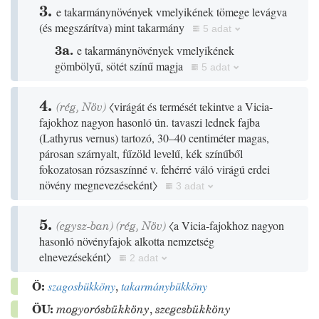
3.
e takarmánynövények vmelyikének tömege levágva
(
és megszárítva
)
mint takarmány
5 adat
3a.
e takarmánynövények vmelyikének
gömbölyű, sötét színű magja
5 adat
4.
(
rég
,
Növ
)
〈virágát és termését tekintve a Vicia-
fajokhoz nagyon hasonló ún. tavaszi lednek fajba
(Lathyrus vernus)
tartozó, 30–40 centiméter magas,
párosan szárnyalt, fűzöld levelű, kék színűből
fokozatosan rózsaszínné v. fehérré váló virágú erdei
növény megnevezéseként〉
3 adat
5.
(egysz-ban)
(
rég
,
Növ
)
〈a Vicia-fajokhoz nagyon
hasonló növényfajok alkotta nemzetség
elnevezéseként〉
2 adat
Ö:
szagosbükköny
,
takarmánybükköny
ÖU:
mogyorósbükköny
,
szegesbükköny