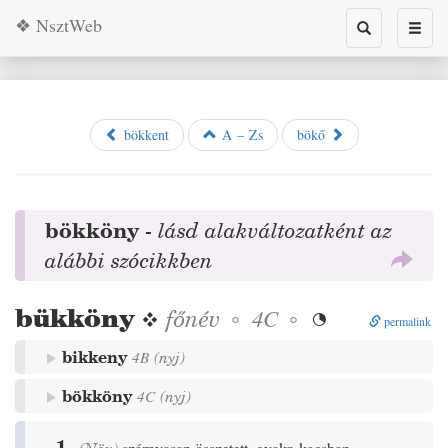
❖ NsztWeb
Toggle
Toggl
search
naviga
bökkent
A – Zs
bökő
bökköny
-
lásd alakváltozatként az
alábbi szócikkben
bükköny
❖
főnév
◦
◦
4C

permalink
bikkeny
4B
(
nyj
)
bökköny
4C
(
nyj
)
1.