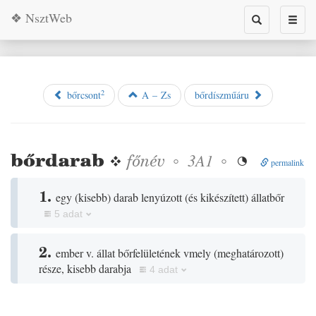
❖ NsztWeb
Toggle
Toggl
search
naviga
2
bőrcsont
A – Zs
bőrdíszműáru
bőrdarab
❖
főnév
◦
◦
3A1

permalink
1.
egy
(
kisebb
)
darab lenyúzott
(
és kikészített
)
állatbőr
5 adat
2.
ember v. állat bőrfelületének vmely
(
meghatározott
)
része, kisebb darabja
4 adat