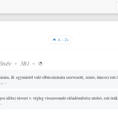
A – Zs
főnév
◦
◦
3B1

ására, ill. egymástól való elbúcsúzására szervezett
(
, zenés, táncos
)
esti 
dat
yos időre
)
távozó v. végleg visszavonuló előadóművész utolsó, esti órákb