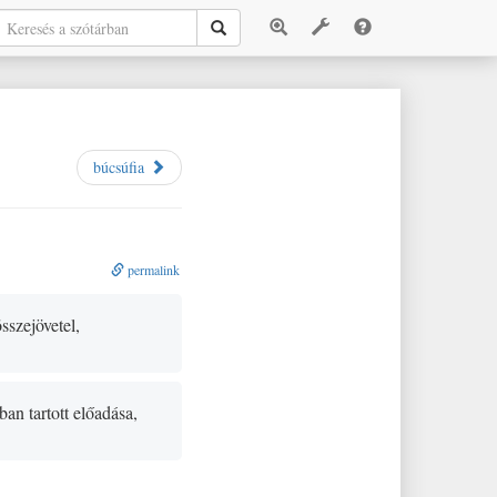
búcsúfia
permalink
összejövetel,
an tartott előadása,