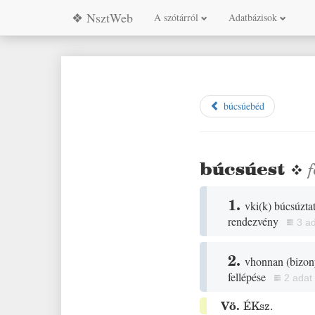
❖ NsztWeb
A szótárról
Adatbázisok
búcsúebéd
búcsúest
❖
1.
vki
(
k
)
búcsúztat
rendezvény
3 a
2.
vhonnan
(
bizon
fellépése
2 adat
Vö.
ÉKsz.