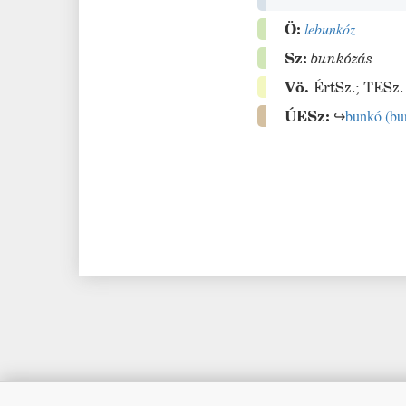
Ö:
lebunkóz
Sz:
bunkózás
Vö.
ÉrtSz.
;
TESz.
ÚESz:
↪
bunkó
(
bu