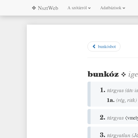
❖ NsztWeb
A szótárról
Adatbázisok
bunkósbot
bunkóz
❖
ig
1.
tárgyas
(
átv i
1a.
(
rég
,
ritk
)
2.
tárgyas
〈vmel
3.
tárgyatlan
(
J