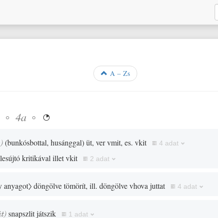
A – Zs
e
◦
◦
4a

s
)
(
bunkósbottal, husánggal
)
üt, ver vmit, es. vkit
4 adat
lesújtó kritikával illet vkit
2 adat
y anyagot〉
döngölve tömörít, ill. döngölve vhova juttat
4 adat
át
)
snapszlit játszik
1 adat