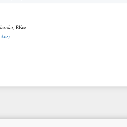
bunkó
;
ÉKsz.
nkóz
)