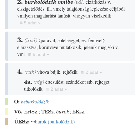
2.
burkolódzik vmibe
(
vál
)
elzárkózás v.
elszigetelődés, ill. vmely tulajdonság leplezése céljából
vmilyen magatartást tanúsít, vhogyan viselkedik
5 adat
3.
(
irod
)
〈párával, sötétséggel, es. fénnyel〉
elárasztva, körülvéve mutatkozik, jelenik meg vki v.
vmi
5 adat
4.
(
ritk
)
vhova bújik, rejtőzik
2 adat
4a.
(
rég
)
értesülést, szándékot stb. rejteget,
titkolózik
2 adat
Ö:
beburkolódzik
Vö.
ÉrtSz.
;
TESz.
burok
;
ÉKsz.
ÚESz:
↪
burok
(
burkolódzik
)