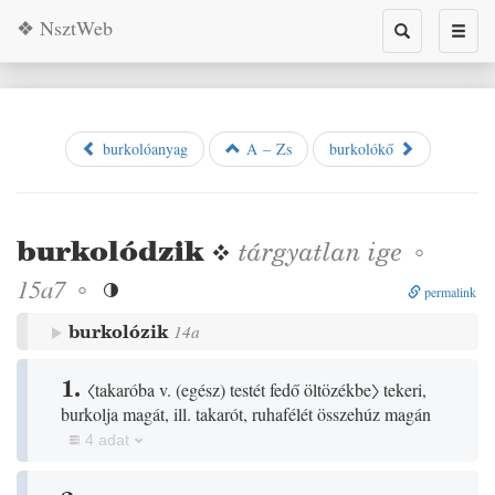
❖ NsztWeb
Toggle
Toggl
search
naviga
burkolóanyag
A – Zs
burkolókő
burkolódzik
❖
tárgyatlan
ige
◦
◦
15a7

permalink
burkolózik
14a
1.
〈takaróba v.
(
egész
)
testét fedő öltözékbe〉
tekeri,
burkolja magát, ill. takarót, ruhafélét összehúz magán
4 adat