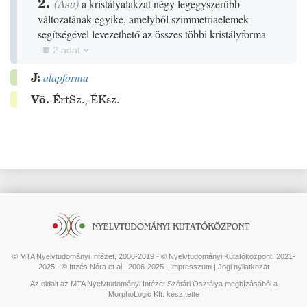
2.
(
Ásv
)
a kristályalakzat négy legegyszerűbb
változatának egyike, amelyből szimmetriaelemek
segítségével levezethető az összes többi kristályforma
2 adat
J:
alapforma
Vö.
ÉrtSz.
;
ÉKsz.
© MTA Nyelvtudományi Intézet, 2006-2019 - © Nyelvtudományi Kutatóközpont, 2021-
2025 - © Ittzés Nóra et al., 2006-2025 |
Impresszum
|
Jogi nyilatkozat
Az oldalt az MTA Nyelvtudományi Intézet Szótári Osztálya megbízásából a
MorphoLogic Kft. készítette