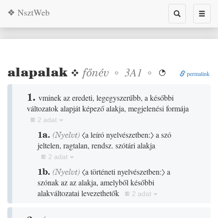
❖ NsztWeb
Toggle
Toggl
search
naviga
alapalak
❖
főnév
◦
◦
3A1

permalink
1.
vminek az eredeti, legegyszerűbb, a későbbi
változatok alapját képező alakja, megjelenési formája
2 adat
1a.
(
Nyelvt
)
〈a leíró nyelvészetben:〉
a szó
jeltelen, ragtalan, rendsz. szótári alakja
2 adat
1b.
(
Nyelvt
)
〈a történeti nyelvészetben:〉
a
szónak az az alakja, amelyből későbbi
alakváltozatai levezethetők
2 adat