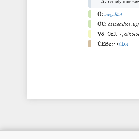
3.
(
vmely minősé
Ö:
megalkot
ÖU:
összealkot
,
új
Vö.
CzF.
~
,
alkoto
ÚESz:
↪
alkot