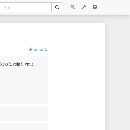
permalink
készít, csinál vmit