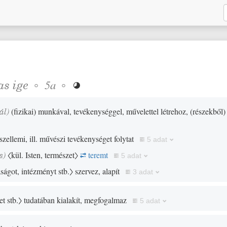
as
ige
◦
◦
5a

ál
)
(
fizikai
)
munkával, tevékenységgel, művelettel létrehoz,
(
részekből
)
szellemi, ill. művészi tevékenységet folytat
5 adat
s)
〈kül. Isten, természet〉
teremt
5 adat
aságot, intézményt stb.〉
szervez, alapít
3 adat
et stb.〉
tudatában kialakít, megfogalmaz
5 adat