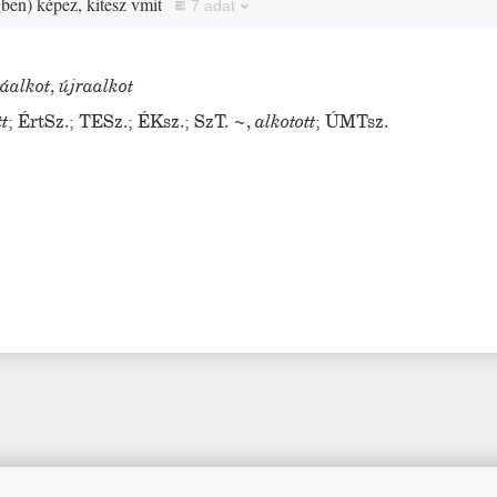
gben
)
képez, kitesz vmit
7 adat
jáalkot
,
újraalkot
tt
;
ÉrtSz.
;
TESz.
;
ÉKsz.
;
SzT.
~
,
alkotott
;
ÚMTsz.