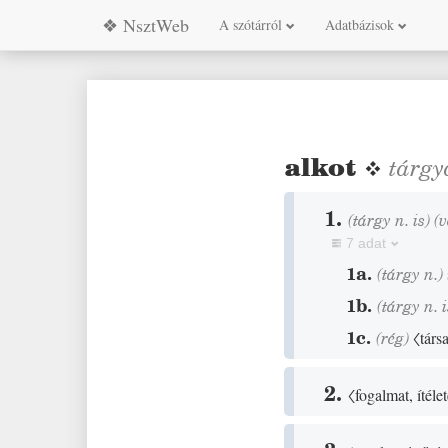
❖ NsztWeb
A szótárról
Adatbázisok
alkot
❖
tárgy
1.
(tárgy n. is)
(
v
7 adat
1a.
(tárgy n.)
1b.
(tárgy n. i
1c.
(
rég
)
〈társ
2.
〈fogalmat, ítélet