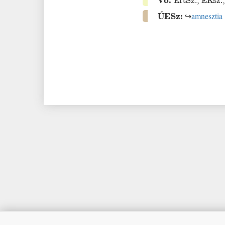
Vö.
ÉrtSz.
;
ÉKsz.
ÚESz:
↪
amnesztia