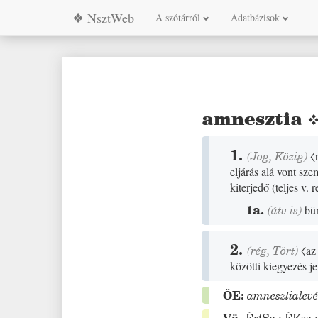
❖ NsztWeb
A szótárról
Adatbázisok
amnesztia
1.
(
Jog
,
Közig
)
〈
eljárás alá vont sz
kiterjedő
(
teljes v. 
1a.
(
átv is
)
bün
2.
(
rég
,
Tört
)
〈az
közötti kiegyezés j
ÖE:
amnesztialevé