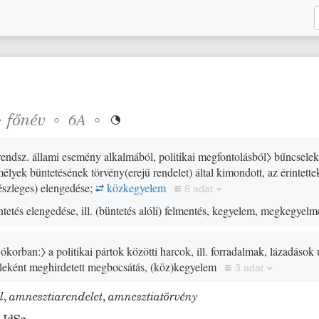
❖
főnév
◦
◦
6A

rendsz. állami esemény alkalmából, politikai megfontolásból〉
bűncselekm
emélyek büntetésének törvény
(
erejű rendelet
)
által kimondott, az érintett
részleges
)
elengedése;
közkegyelem
8 adat
tetés elengedése, ill.
(
büntetés alóli
)
felmentés, kegyelem, megkegyelm
 ókorban:〉
a politikai pártok közötti harcok, ill. forradalmak, lázadások u
eleként meghirdetett megbocsátás,
(
köz
)
kegyelem
3 adat
l
,
amnesztiarendelet
,
amnesztiatörvény