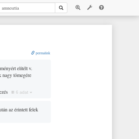
permalink
ényért elítélt v.
ek nagy tömegére
ezés
6 adat
tán az érintett felek