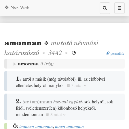
❖ NsztWeb
Toggle
Toggl
search
naviga
amonnan
❖
mutató névmási
határozószó
◦
◦
34A2

permalink
amonnat
0
(
rég
)
1.
arról a másik
(
még távolabbi
)
, ill. az előbbivel
ellentétes helyről, irányból
7 adat
2.
(az
(
em
)
innen
hsz-val együtt)
sok helyről, sok
felől,
(
véletlenszerűen
)
különböző helyekről,
mindenhonnan
3 adat
Ö:
iminnen-amonnan
,
innen-amonnan