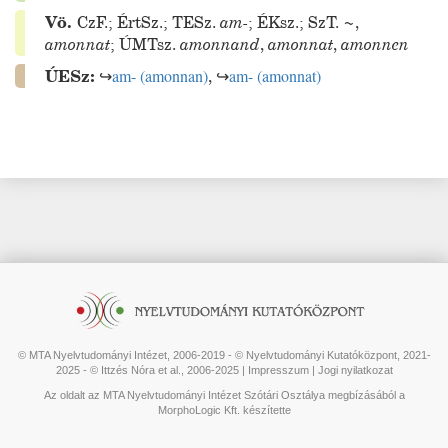
Vö.
CzF.
;
ÉrtSz.
;
TESz.
am-
;
ÉKsz.
;
SzT.
~
,
amonnat
;
ÚMTsz.
amonnand
,
amonnat
,
amonnen
ÚESz:
↪
am-
(
amonnan
)
,
↪
am-
(
amonnat
)
© MTA Nyelvtudományi Intézet, 2006-2019 - © Nyelvtudományi Kutatóközpont, 2021-
2025 - © Ittzés Nóra et al., 2006-2025 |
Impresszum
|
Jogi nyilatkozat
Az oldalt az MTA Nyelvtudományi Intézet Szótári Osztálya megbízásából a
MorphoLogic Kft. készítette