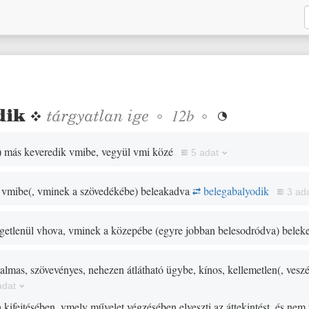
dik
❖
tárgyatlan
ige
◦
◦
12b

)
más keveredik vmibe, vegyül vmi közé
5 adat
 vmibe
(
, vminek a szövedékébe
)
beleakadva
belegabalyodik
3 ad
ggetlenül vhova, vminek a közepébe
(
egyre jobban belesodródva
)
beleke
lmas, szövevényes, nehezen átlátható ügybe, kínos, kellemetlen
(
, vesz
adat
kifejtésében, vmely művelet végzésében elveszti az áttekintést, és nem t