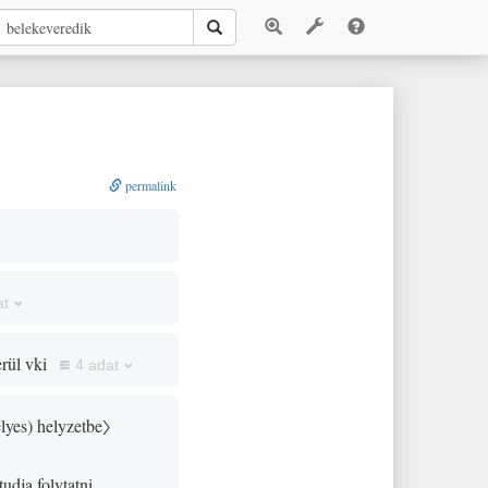
permalink
at
rül vki
4 adat
élyes
)
helyzetbe〉
udja folytatni,