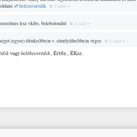
goldani;
belezavarodik
3 adat
szerelmes lesz vkibe, belebolondul
2 adat
séget
(
egyre
)
élénke
(
bbe
)
n v. elmélyülte
(
bbe
)
n végez
4 adat
ėdik
vagy
belékeverėdik
;
ÉrtSz.
;
ÉKsz.