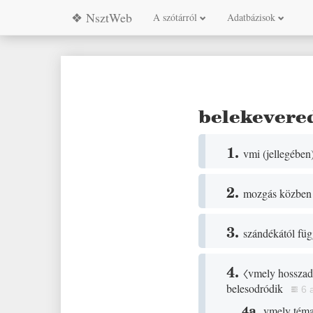
❖ NsztWeb
A szótárról
Adatbázisok
belekevere
1.
vmi
(
jellegében
2.
mozgás közben
3.
szándékától fü
4.
〈vmely hosszada
belesodródik
6 
4a.
vmely téma 