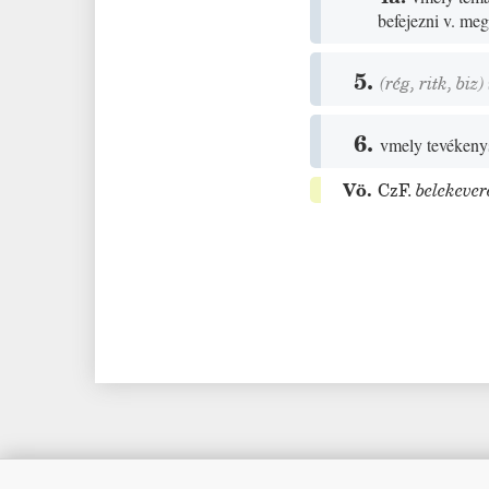
befejezni v. me
5.
(
rég
,
ritk
,
biz
)
6.
vmely tevékeny
Vö.
CzF.
belekever