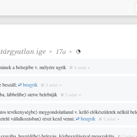
❖
tárgyatlan
ige
◦
◦
17a

inek a belsejébe v. mélyére ugrik
4 adat
e beszáll;
beugrik
3 adat
ba, lábbelibe〉
sietve belebújik
3 adat
tos tevékenységbe〉
meggondolatlanul v. kellő előkészületek nélkül belek
etelű vállalkozásban〉
részt kezd venni;
beugrik
5 adat
 szavába, beszédébe〉
belevág, közbeszólásával megszakítja
2 adat