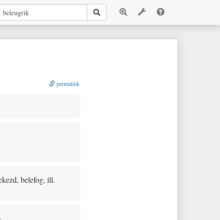
permalink
ezd, belefog, ill.