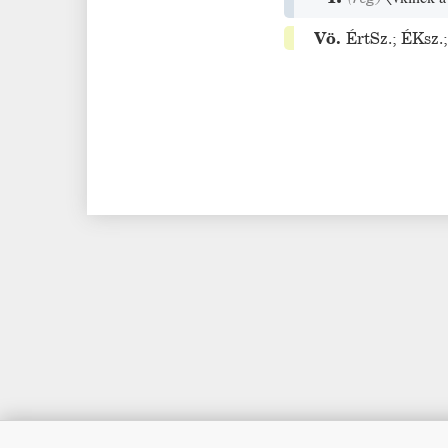
Vö.
ÉrtSz.
;
ÉKsz.