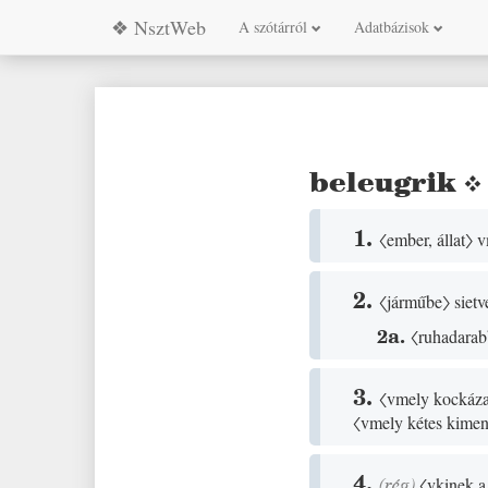
❖ NsztWeb
A szótárról
Adatbázisok
beleugrik
1.
〈ember, állat〉
vm
2.
〈járműbe〉
sietv
2a.
〈ruhadarab
3.
〈vmely kockáza
〈vmely kétes kimen
4.
(
rég
)
〈vkinek a