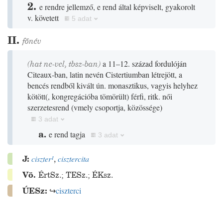
2.
e rendre jellemző, e rend által képviselt, gyakorolt
v. követett
5 adat
II.
főnév
(hat ne-vel, tbsz-ban)
a 11–12. század fordulóján
Citeaux-ban, latin nevén Cistertiumban létrejött, a
bencés rendből kivált ún. monasztikus, vagyis helyhez
kötött
(
, kongregációba tömörült
)
férfi, ritk. női
szerzetesrend
(
vmely csoportja, közössége
)
3 adat
a.
e rend tagja
3 adat
J:
ciszter
¹
,
cisztercita
Vö.
ÉrtSz.
;
TESz.
;
ÉKsz.
ÚESz:
↪
ciszterci