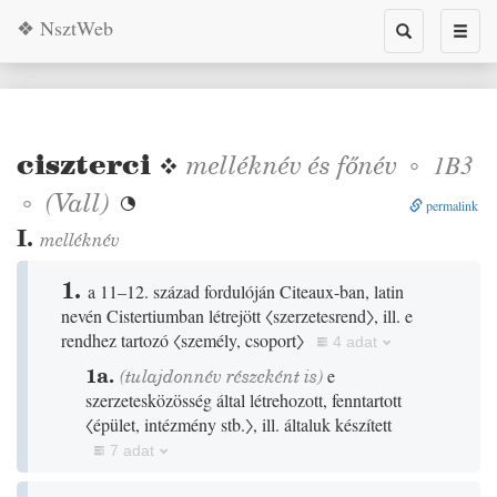
❖ NsztWeb
Toggle
Toggl
search
naviga
ciszterci
❖
melléknév
és
főnév
◦
1B3
◦
(
Vall
)

permalink
I.
melléknév
1.
a 11–12. század fordulóján Citeaux-ban, latin
nevén Cistertiumban létrejött
〈szerzetesrend〉
, ill. e
rendhez tartozó
〈személy, csoport〉
4 adat
1a.
(tulajdonnév részeként is)
e
szerzetesközösség által létrehozott, fenntartott
〈épület, intézmény stb.〉
, ill. általuk készített
7 adat