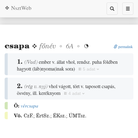
❖ NsztWeb
Toggle
Toggl
search
naviga
csapa
❖
főnév
◦
◦
6A

permalink
1.
(
/
Vad
)
ember v. állat vhol, rendsz. puha földben
hagyott
(
láb
)
nyoma
(
inak sora
)
5 adat
2.
(
rég
v.
nyj
)
vhol vágott, tört v. taposott csapás,
ösvény, ill. keréknyom
4 adat
Ö:
vércsapa
Vö.
CzF.
;
ÉrtSz.
;
ÉKsz.
;
ÚMTsz.