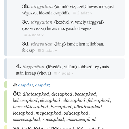
3b.
tárgyatlan
〈áramló víz, szél〉
heves mozgást
végezve, ide-oda csapódik
2 adat
3c.
tárgyatlan
〈kezével v. vmely tárggyal〉
(
összevissza
)
heves mozgásokat végez
4 adat
3d.
tárgyatlan
〈láng〉
ismételten fellobban,
felcsap
3 adat
4.
tárgyatlan
〈lövedék, villám〉
többször egymás
után lecsap
(
vhova
)
4 adat
J:
csapdos
,
csapdoz
ÖU:
általcsapkod
,
átcsapkod
,
becsapkod
,
belecsapkod
,
elcsapkod
,
előcsapkod
,
felcsapkod
,
keresztülcsapkod
,
kicsapkod
,
körülcsapkod
,
lecsapkod
,
megcsapkod
,
odacsapkod
,
összecsapkod
,
rácsapkod
,
visszacsapkod
Vö.
CzF.
;
ÉrtSz.
;
TESz.
csap
¹
;
ÉKsz.
;
SzT.
~
,