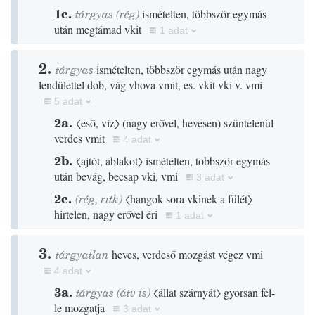
1c.
tárgyas
(
rég
)
ismételten, többször egymás
után megtámad vkit
1 adat
2.
tárgyas
ismételten, többször egymás után nagy
lendülettel dob, vág vhova vmit, es. vkit vki v. vmi
5 adat
2a.
〈eső, víz〉
(
nagy erővel, hevesen
)
szüntelenül
verdes vmit
4 adat
2b.
〈ajtót, ablakot〉
ismételten, többször egymás
után bevág, becsap vki, vmi
3 adat
2c.
(
rég
,
ritk
)
〈hangok sora vkinek a fülét〉
hirtelen, nagy erővel éri
1 adat
3.
tárgyatlan
heves, verdeső mozgást végez vmi
4 adat
3a.
tárgyas
(
átv is
)
〈állat szárnyát〉
gyorsan fel-
le mozgatja
3 adat