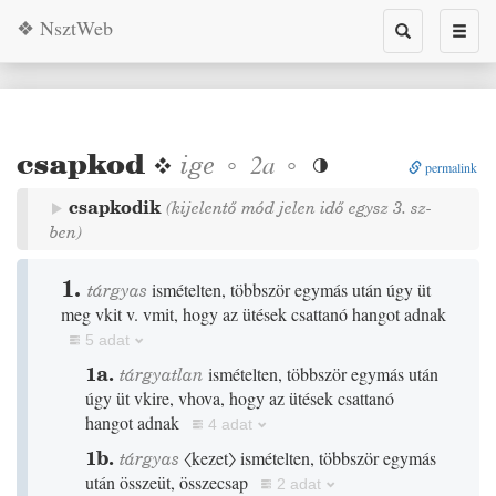
❖ NsztWeb
Toggle
Toggl
search
naviga
csapkod
❖
ige
◦
◦
2a

permalink
csapkodik
(kijelentő mód jelen idő egysz 3. sz-
ben)
1.
tárgyas
ismételten, többször egymás után úgy üt
meg vkit v. vmit, hogy az ütések csattanó hangot adnak
5 adat
1a.
tárgyatlan
ismételten, többször egymás után
úgy üt vkire, vhova, hogy az ütések csattanó
hangot adnak
4 adat
1b.
tárgyas
〈kezet〉
ismételten, többször egymás
után összeüt, összecsap
2 adat