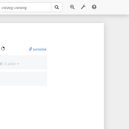

permalink
3 adat