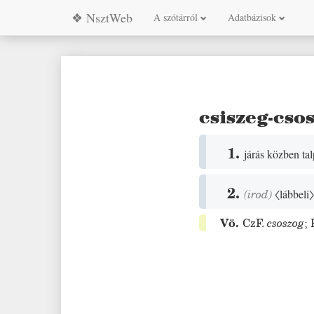
❖ NsztWeb
A szótárról
Adatbázisok
csiszeg-cso
1.
járás közben tal
2.
(
irod
)
〈lábbeli
Vö.
CzF.
csoszog
;