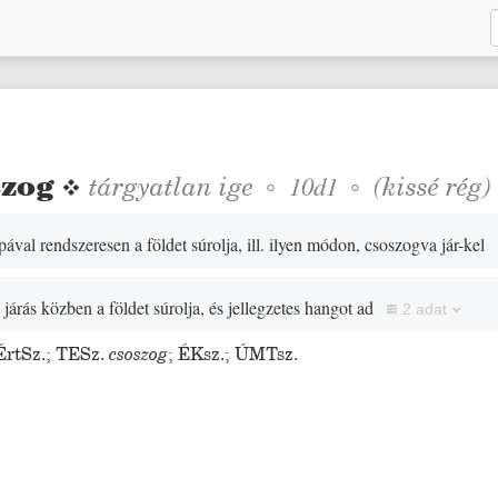
szog
❖
tárgyatlan
ige
◦
◦
(
kissé
rég
)
10d1
pával rendszeresen a földet súrolja, ill. ilyen módon, csoszogva jár-kel
〉
járás közben a földet súrolja, és jellegzetes hangot ad
2 adat
ÉrtSz.
;
TESz.
csoszog
;
ÉKsz.
;
ÚMTsz.