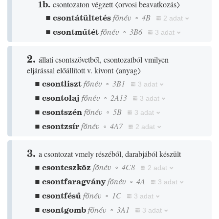
1b.
csontozaton végzett
〈orvosi beavatkozás〉
▪
csontátültetés
főnév
◦
4B
2 adat
▪
csontműtét
főnév
◦
3B6
3 adat
2.
állati csontszövetből, csontozatból vmilyen
eljárással előállított v. kivont
〈anyag〉
▪
csontliszt
főnév
◦
3B1
3 adat
▪
csontolaj
főnév
◦
2A13
3 adat
▪
csontszén
főnév
◦
5B
3 adat
▪
csontzsír
főnév
◦
4A7
2 adat
3.
a csontozat vmely részéből, darabjából készült
▪
csonteszköz
főnév
◦
4C8
2 adat
▪
csontfaragvány
főnév
◦
4A
3 adat
▪
csontfésű
főnév
◦
1C
3 adat
▪
csontgomb
főnév
◦
3A1
3 adat