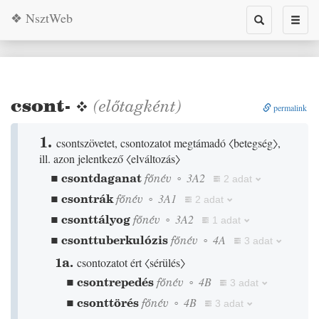
❖ NsztWeb
Toggle
Toggl
search
naviga
csont-
❖
(előtagként)
permalink
1.
csontszövetet, csontozatot megtámadó
〈betegség〉
,
ill. azon jelentkező
〈elváltozás〉
▪
csontdaganat
főnév
◦
3A2
2 adat
▪
csontrák
főnév
◦
3A1
2 adat
▪
csonttályog
főnév
◦
3A2
1 adat
▪
csonttuberkulózis
főnév
◦
4A
3 adat
1a.
csontozatot ért
〈sérülés〉
▪
csontrepedés
főnév
◦
4B
3 adat
▪
csonttörés
főnév
◦
4B
3 adat