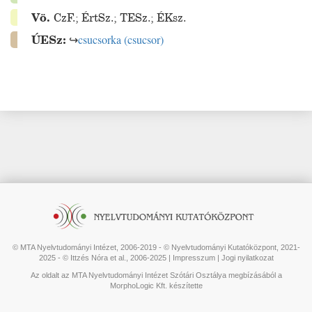
Vö.
CzF.
;
ÉrtSz.
;
TESz.
;
ÉKsz.
ÚESz:
↪
csucsorka
(
csucsor
)
© MTA Nyelvtudományi Intézet, 2006-2019 - © Nyelvtudományi Kutatóközpont, 2021-
2025 - © Ittzés Nóra et al., 2006-2025 |
Impresszum
|
Jogi nyilatkozat
Az oldalt az MTA Nyelvtudományi Intézet Szótári Osztálya megbízásából a
MorphoLogic Kft. készítette