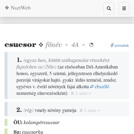
❖ NsztWeb
Toggle
Toggl
search
naviga
csucsor
❖
főnév
◦
◦
4A

permalink
1.
(egysz-ban, kötött szókapcsolat részeként
fajnévben is)
(
Növ
)
〈az elsősorban Dél-Amerikában
honos, egyszerű, 5 szirmú, jellegzetesen elhelyezkedő
porzójú virágokat hajtó, gyakr. lédús termésű, rendsz.
egyéves v. évelő növények fajai alkotta
ebszőlő
nemzetség elnevezéseként〉
3 adat
2.
(
rég
)
vmely növény gumója
2 adat
ÖU:
kolompércsucsor
Sz:
csucsorka