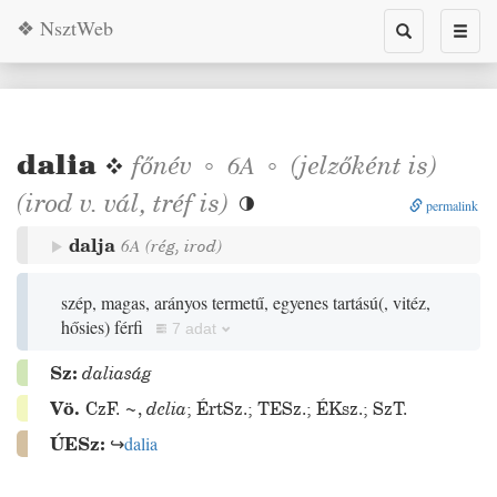
❖ NsztWeb
Toggle
Toggl
search
naviga
dalia
❖
főnév
◦
◦
(jelzőként is)
6A
(
irod
v.
vál
,
tréf
is
)

permalink
dalja
6A
(
rég
,
irod
)
szép, magas, arányos termetű, egyenes tartású
(
, vitéz,
hősies
)
férfi
7 adat
Sz:
daliaság
Vö.
CzF.
~
,
delia
;
ÉrtSz.
;
TESz.
;
ÉKsz.
;
SzT.
ÚESz:
↪
dalia