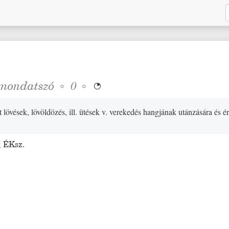
mondatszó
◦
◦
0

t lövések, lövöldözés, ill. ütések v. verekedés hangjának utánzására és é
;
ÉKsz.