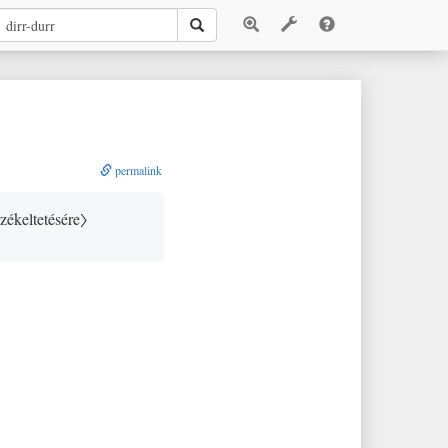
permalink
rzékeltetésére〉