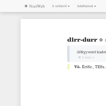
❖ NsztWeb
A szótárról
Adatbázisok
dirr-durr
❖
〈lőfegyverrel leadot
3 adat
Vö.
ÉrtSz.
;
TESz.