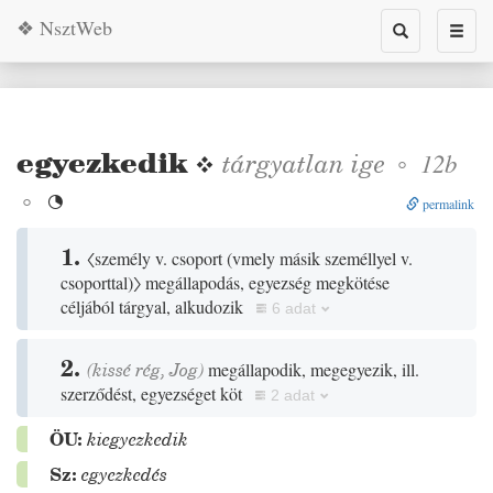
❖ NsztWeb
Toggle
Toggl
search
naviga
egyezkedik
❖
tárgyatlan
ige
◦
12b
◦

permalink
1.
〈személy v. csoport
(
vmely másik személlyel v.
csoporttal
)
〉
megállapodás, egyezség megkötése
céljából tárgyal, alkudozik
6 adat
2.
(
kissé
rég
,
Jog
)
megállapodik, megegyezik, ill.
szerződést, egyezséget köt
2 adat
ÖU:
kiegyezkedik
Sz:
egyezkedés