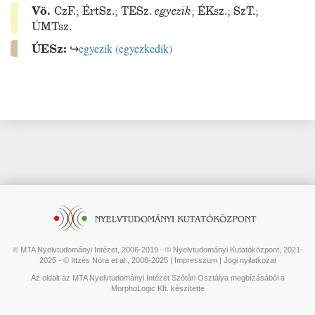
Vö.
CzF.
;
ÉrtSz.
;
TESz.
egyezik
;
ÉKsz.
;
SzT.
;
ÚMTsz.
ÚESz:
↪
egyezik
(
egyezkedik
)
© MTA Nyelvtudományi Intézet, 2006-2019 - © Nyelvtudományi Kutatóközpont, 2021-
2025 - © Ittzés Nóra et al., 2006-2025 |
Impresszum
|
Jogi nyilatkozat
Az oldalt az MTA Nyelvtudományi Intézet Szótári Osztálya megbízásából a
MorphoLogic Kft. készítette