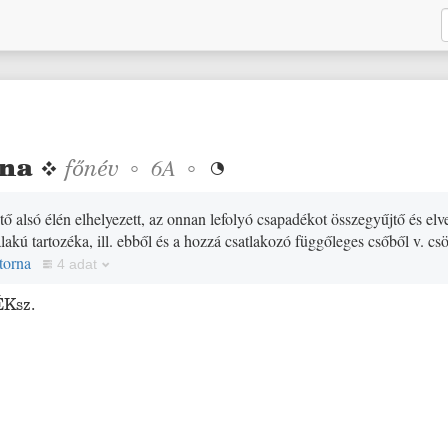
rna
❖
főnév
◦
◦
6A

ető alsó élén elhelyezett, az onnan lefolyó csapadékot összegyűjtő és elv
alakú tartozéka, ill. ebből és a hozzá csatlakozó függőleges csőből v. cs
torna
4 adat
ÉKsz.