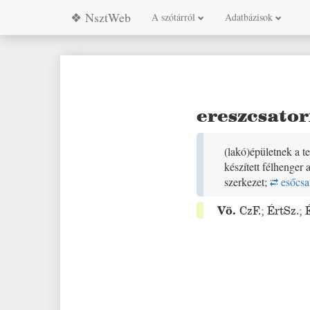
❖ NsztWeb
A szótárról
Adatbázisok
ereszcsato
(
lakó
)
épületnek a t
készített félhenger 
szerkezet;
esőcsa
Vö.
CzF.
;
ÉrtSz.
;