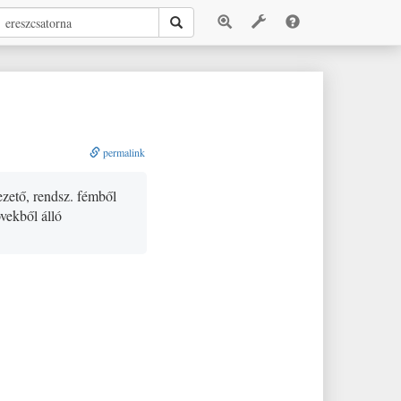
permalink
ezető, rendsz. fémből
övekből álló