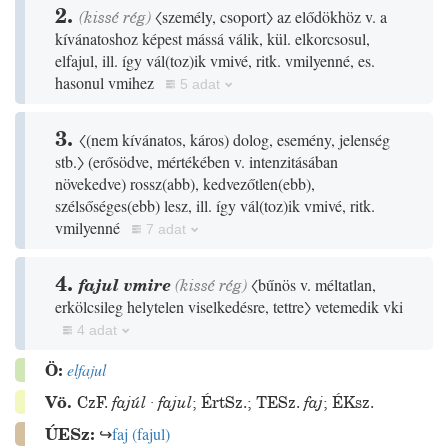
2.
(
kissé
rég
)
〈személy, csoport〉
az elődökhöz v. a
kívánatoshoz képest mássá válik, kül. elkorcsosul,
elfajul, ill. így vál
(
toz
)
ik vmivé, ritk. vmilyenné, es.
hasonul vmihez
5 adat
3.
〈
(
nem kívánatos, káros
)
dolog, esemény, jelenség
stb.〉
(
erősödve, mértékében v. intenzitásában
növekedve
)
rossz
(
abb
)
, kedvezőtlen
(
ebb
)
,
szélsőséges
(
ebb
)
lesz, ill. így vál
(
toz
)
ik vmivé, ritk.
vmilyenné
7 adat
4.
fajul vmire
(
kissé
rég
)
〈bűnös v. méltatlan,
erkölcsileg helytelen viselkedésre, tettre〉
vetemedik vki
4 adat
Ö:
elfajul
Vö.
CzF.
fajúl
·
fajul
;
ÉrtSz.
;
TESz.
faj
;
ÉKsz.
ÚESz:
↪
faj
(
fajul
)