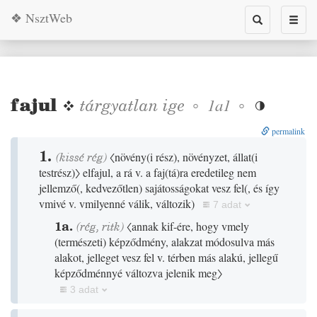
❖ NsztWeb
Toggle
Toggl
search
naviga
fajul
❖
tárgyatlan
ige
◦
◦
1a1

permalink
1.
(
kissé
rég
)
〈növény
(
i rész
)
, növényzet, állat
(
i
testrész
)
〉
elfajul, a rá v. a faj
(
tá
)
ra eredetileg nem
jellemző
(
, kedvezőtlen
)
sajátosságokat vesz fel
(
, és így
vmivé v. vmilyenné válik, változik
)
7 adat
1a.
(
rég
,
ritk
)
〈annak kif-ére, hogy vmely
(
természeti
)
képződmény, alakzat módosulva más
alakot, jelleget vesz fel v. térben más alakú, jellegű
képződménnyé változva jelenik meg〉
3 adat