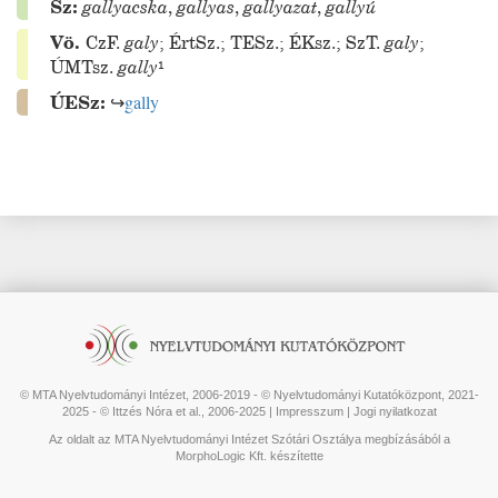
Sz:
gallyacska
,
gallyas
,
gallyazat
,
gallyú
Vö.
CzF.
galy
;
ÉrtSz.
;
TESz.
;
ÉKsz.
;
SzT.
galy
;
ÚMTsz.
gally
¹
ÚESz:
↪
gally
© MTA Nyelvtudományi Intézet, 2006-2019 - © Nyelvtudományi Kutatóközpont, 2021-
2025 - © Ittzés Nóra et al., 2006-2025 |
Impresszum
|
Jogi nyilatkozat
Az oldalt az MTA Nyelvtudományi Intézet Szótári Osztálya megbízásából a
MorphoLogic Kft. készítette