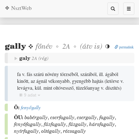
❖ NsztWeb
Toggle
Toggl
search
naviga
gally
❖
főnév
◦
◦
(
átv is
)
2A

permalink
galy
2A
(
rég
)
fa v. fás szárú növény törzséből, szárából, ill. ágából
kinőtt, az ágnál vékonyabb, gyengébb hajtás
(
letörve v.
levágva, kül. mint oltóvessző, tüzelőanyag v. díszítés
)
9 adat
Ö:
fenyőgally
ÖU:
babérgally
,
cserfagally
,
csergally
,
fagally
,
fenyőfagally
,
fűzfagally
,
fűzgally
,
hársfagally
,
nyírfagally
,
oltógally
,
rózsagally