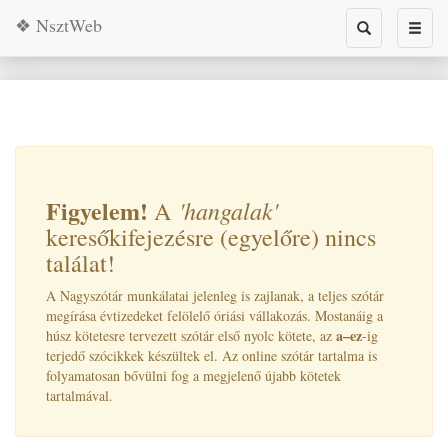
❖ NsztWeb
Toggle
Toggl
search
naviga
Figyelem!
'hangalak
'
A
keresőkifejezésre (egyelőre) nincs
találat!
A Nagyszótár munkálatai jelenleg is zajlanak, a teljes szótár
megírása évtizedeket felölelő óriási vállakozás. Mostanáig a
a–ez
húsz kötetesre tervezett szótár első nyolc kötete, az
-ig
terjedő szócikkek készültek el. Az online szótár tartalma is
folyamatosan bővülni fog a megjelenő újabb kötetek
tartalmával.