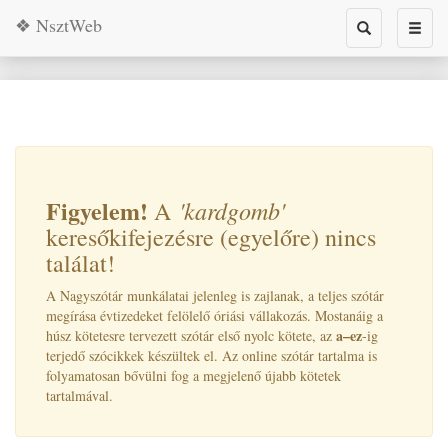
❖ NsztWeb
Toggle
Toggl
search
naviga
Figyelem!
'kardgomb
'
A
keresőkifejezésre (egyelőre) nincs
találat!
A Nagyszótár munkálatai jelenleg is zajlanak, a teljes szótár
megírása évtizedeket felölelő óriási vállakozás. Mostanáig a
a–ez
húsz kötetesre tervezett szótár első nyolc kötete, az
-ig
terjedő szócikkek készültek el. Az online szótár tartalma is
folyamatosan bővülni fog a megjelenő újabb kötetek
tartalmával.