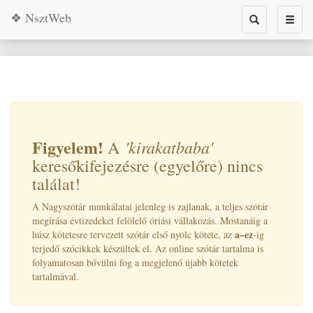
❖ NsztWeb
Toggle
Toggl
search
naviga
Figyelem!
'kirakatbaba
'
A
keresőkifejezésre (egyelőre) nincs
találat!
A Nagyszótár munkálatai jelenleg is zajlanak, a teljes szótár
megírása évtizedeket felölelő óriási vállakozás. Mostanáig a
a–ez
húsz kötetesre tervezett szótár első nyolc kötete, az
-ig
terjedő szócikkek készültek el. Az online szótár tartalma is
folyamatosan bővülni fog a megjelenő újabb kötetek
tartalmával.